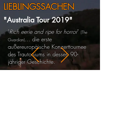
LIEBLINGSSACHEN
"Australia Tour 2019"
"
Rich eerie and ripe for horror
"
(The
... die erste
Guardian)
außereuropäische Konzerttournee
des Trautoniums in dessen 90-
jähriger Geschichte.
MEHR INFOS
Pamela Rachholz