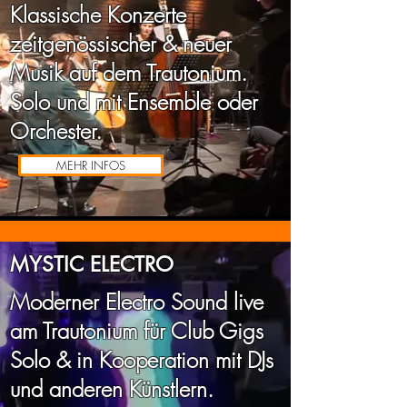
Klassische Konzerte
zeitgenössischer & neuer
Musik auf dem Trautonium.
Solo und mit Ensemble oder
Orchester.
MEHR INFOS
MYSTIC ELECTRO
Moderner Electro Sound live
am Trautonium für Club Gigs
Solo & in Kooperation mit DJs
und anderen Künstlern.