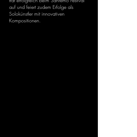
trat erfolgreich beim Sanremo Festival
auf und feiert zudem Erfolge als
Solokünstler mit innovativen
Kompositionen.
Yasim
Tal