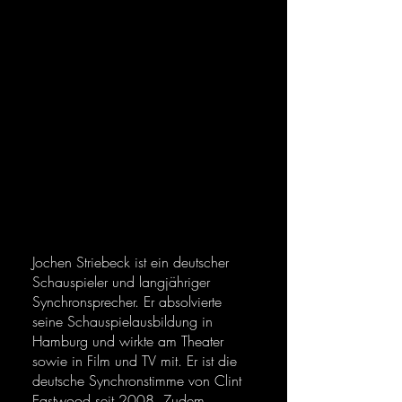
Jochen
Striebeck
Jochen Striebeck ist ein deutscher
Schauspieler und langjähriger
Synchronsprecher. Er absolvierte
seine Schauspielausbildung in
Hamburg und wirkte am Theater
sowie in Film und TV mit. Er ist die
deutsche Synchronstimme von Clint
Eastwood seit 2008. Zudem