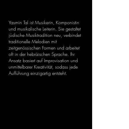
Yasmin Tal ist Musikerin, Komponistin
und musikalische Leiterin. Sie gestaltet
jüdische Musiktradition neu, verbindet
traditionelle Melodien mit
zeitgenössischen Formen und arbeitet
oft in der hebräischen Sprache. Ihr
Ansatz basiert auf Improvisation und
unmittelbarer Kreativität, sodass jede
Aufführung einzigartig entsteht.
Mohcin
Ramd