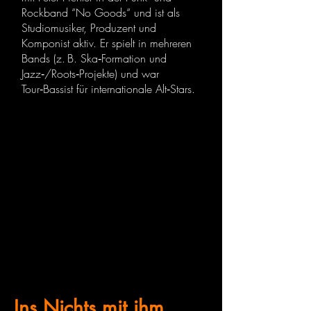
Rockband “No Goods“ und ist als
Studiomusiker, Produzent und
Komponist aktiv. Er spielt in mehreren
Bands (z. B. Ska‑Formation und
Jazz‑/Roots‑Projekte) und war
Tour‑Bassist für internationale Alt‑Stars.
Ins Nichts mit ihm