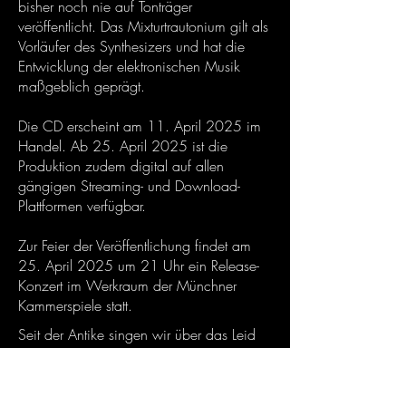
bisher noch nie auf Tonträger
veröffentlicht. Das Mixturtrautonium gilt als
Vorläufer des Synthesizers und hat die
Entwicklung der elektronischen Musik
maßgeblich geprägt.
Die CD erscheint am 11. April 2025 im
Handel. Ab 25. April 2025 ist die
Produktion zudem digital auf allen
gängigen Streaming- und Download-
Plattformen verfügbar.
Zur Feier der Veröffentlichung findet am
25. April 2025 um 21 Uhr ein Release-
Konzert im Werkraum der Münchner
Kammerspiele statt.
Seit der Antike singen wir über das Leid
und den Schmerz, den wir in unseren
Liedern immer und immer wieder
besiegen, doch der Tod bleibt