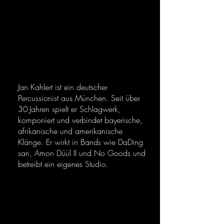
Kahlert
Jan Kahlert ist ein deutscher
Percussionist aus München. Seit über
30 Jahren spielt er Schlagwerk,
komponiert und verbindet bayerische,
afrikanische und amerikanische
Klänge. Er wirkt in Bands wie DaDing
san, Amon Düül II und No Goods und
betreibt ein eigenes Studio.