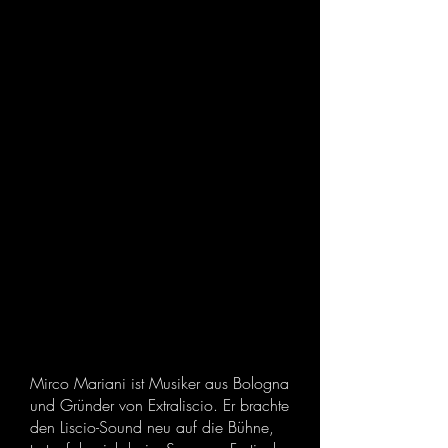
Mirco
Mariani
Mirco Mariani ist Musiker aus Bologna
und Gründer von Extraliscio. Er brachte
den Liscio-Sound neu auf die Bühne,