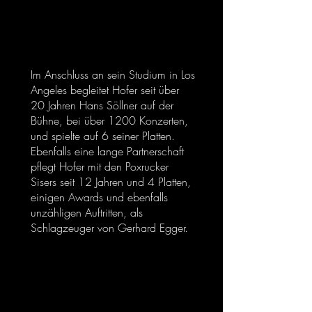
Im Anschluss an sein Studium in Los
Angeles begleitet Hofer seit über
20 Jahren Hans Söllner auf der
Bühne, bei über 1200 Konzerten,
und spielte auf 6 seiner Platten.
Ebenfalls eine lange Partnerschaft
pflegt Hofer mit den Poxrucker
Sisers seit 12 Jahren und 4 Platten,
einigen Awards und ebenfalls
unzähligen Auftritten, als
Schlagzeuger von Gerhard Egger.