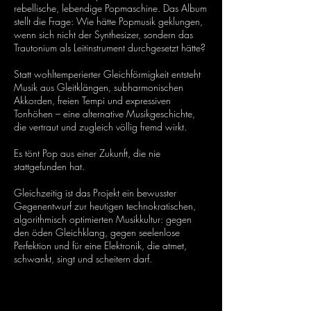
rebellische, lebendige Popmaschine. Das Album
stellt die Frage: Wie hätte Popmusik geklungen,
wenn sich nicht der Synthesizer, sondern das
Trautonium als Leitinstrument durchgesetzt hätte?
Statt wohltemperierter Gleichförmigkeit entsteht
Musik aus Gleitklängen, subharmonischen
Akkorden, freien Tempi und expressiven
Tonhöhen – eine alternative Musikgeschichte,
die vertraut und zugleich völlig fremd wirkt.
Es tönt Pop aus einer Zukunft, die nie
stattgefunden hat.
Gleichzeitig ist das Projekt ein bewusster
Gegenentwurf zur heutigen technokratischen,
algorithmisch optimierten Musikkultur: gegen
den öden Gleichklang, gegen seelenlose
Perfektion und für eine Elektronik, die atmet,
schwankt, singt und scheitern darf.