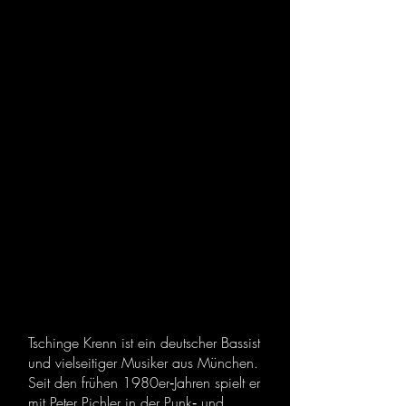
Tschinge
Krenn
Tschinge Krenn ist ein deutscher Bassist
und vielseitiger Musiker aus München.
Seit den frühen 1980er‑Jahren spielt er
mit Peter Pichler in der Punk‑ und