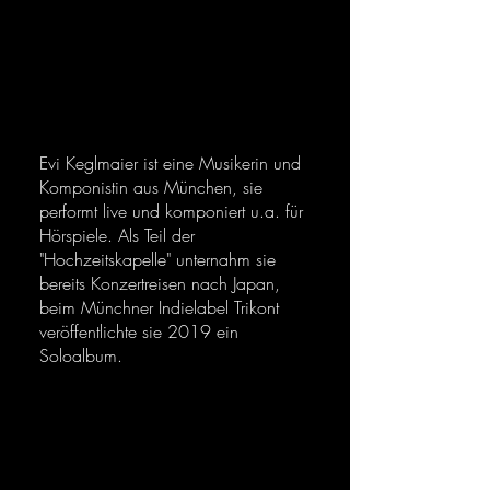
Evi Keglmaier ist eine Musikerin und
Komponistin aus München, sie
performt live und komponiert u.a. für
Hörspiele. Als Teil der
"Hochzeitskapelle" unternahm sie
bereits Konzertreisen nach Japan,
beim Münchner Indielabel Trikont
veröffentlichte sie 2019 ein
Soloalbum.