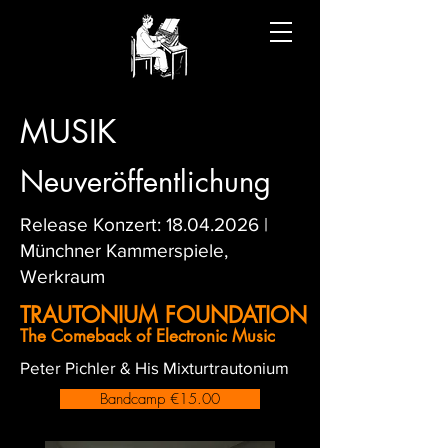
MUSIK
Neuveröffentlichung
Release Konzert:
18.04.2026
|
Münchner Kammerspiele,
Werkraum
TRAUTONIUM FOUNDATION
The Comeback of Electronic Music
Peter Pichler & His Mixturtrautonium
Bandcamp €15.00