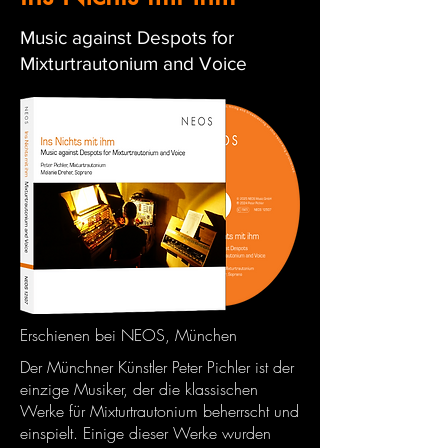
Music against Despots for
Mixturtrautonium and Voice
Erschienen bei NEOS, München
Der Münchner Künstler Peter Pichler ist der
einzige Musiker, der die klassischen
Werke für Mixturtrautonium beherrscht und
einspielt. Einige dieser Werke wurden