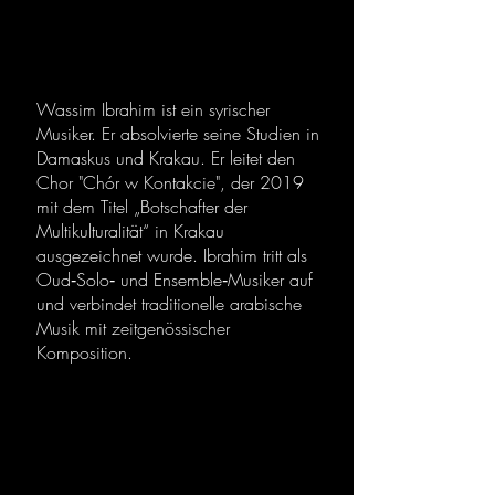
Wassim Ibrahim ist ein syrischer
Musiker. Er absolvierte seine Studien in
Damaskus und Krakau. Er leitet den
Chor "Chór w Kontakcie", der 2019
mit dem Titel „Botschafter der
Multikulturalität“ in Krakau
ausgezeichnet wurde. Ibrahim tritt als
Oud‑Solo‑ und Ensemble‑Musiker auf
und verbindet traditionelle arabische
Musik mit zeitgenössischer
Komposition.
Manuela