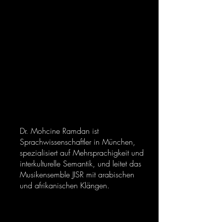
an
Dr. Mohcine Ramdan ist
Sprachwissenschaftler in München,
spezialisiert auf Mehrsprachigkeit und
interkulturelle Semantik, und leitet das
Musikensemble JISR mit arabischen
und afrikanischen Klängen.