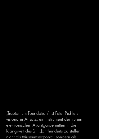
„Trautonium Foundation“ ist Peter Pichlers
visionärer Ansatz, ein Instrument der frühen
elektronischen Avantgarde mitten in die
Klangwelt des 21. Jahrhunderts zu stellen –
nicht als Museumsexponat, sondern als