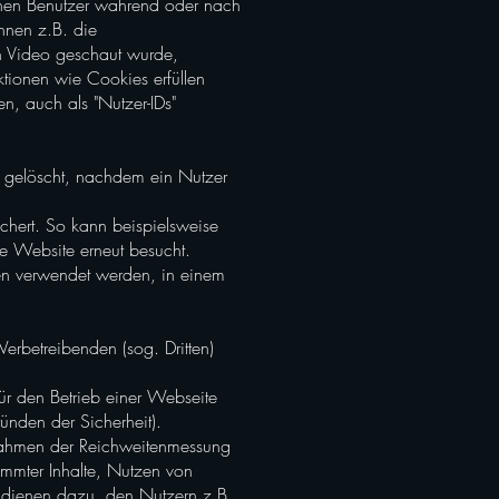
einen Benutzer während oder nach
nnen z.B. die
in Video geschaut wurde,
ktionen wie Cookies erfüllen
 auch als "Nutzer-IDs"
s gelöscht, nachdem ein Nutzer
hert. So kann beispielsweise
ne Website erneut besucht.
en verwendet werden, in einem
Werbetreibenden (sog. Dritten)
ür den Betrieb einer Webseite
ünden der Sicherheit).
m Rahmen der Reichweitenmessung
immter Inhalte, Nutzen von
e dienen dazu, den Nutzern z.B.