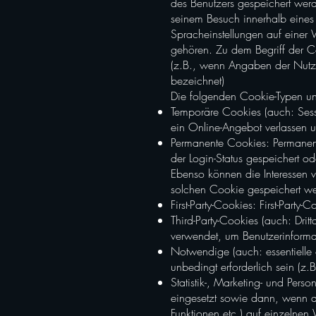
des Benutzers gespeichert werd
seinem Besuch innerhalb eine
Spracheinstellungen auf einer 
gehören. Zu dem Begriff der Co
(z.B., wenn Angaben der Nutz
bezeichnet)
Die folgenden Cookie-Typen un
Temporäre Cookies (auch: Sess
ein Online-Angebot verlassen 
Permanente Cookies: Permanen
der Login-Status gespeichert o
Ebenso können die Interessen
solchen Cookie gespeichert w
First-Party-Cookies: First-Party
Third-Party-Cookies (auch: Drit
verwendet, um Benutzerinforma
Notwendige (auch: essentielle
unbedingt erforderlich sein (z
Statistik-, Marketing- und Per
eingesetzt sowie dann, wenn di
Funktionen etc.) auf einzelnen