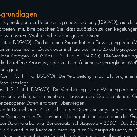
sgrundlagen
echtsgrundlagen der Datenschutzgrundverordnung (DSGVO), auf dere
beiten, mit. Bitte beachten Sie, dass zusätzlich zu den Regelung
 bzw. unserem Wohn- und Sitzland gelten können.
1 lit. a DSGVO) - Die betroffene Person hat ihre Einwilligung in die 
einen spezifischen Zweck oder mehrere bestimmte Zwecke gegebe
liche Anfragen (Art. 6 Abs. 1 S. 1 lit. b. DSGVO) - Die Verarbeitung i
 die betroffene Person ist, oder zur Durchführung vorvertraglicher M
 erfolgen.
 Abs. 1 S. 1 lit. c. DSGVO) - Die Verarbeitung ist zur Erfüllung einer 
iche unterliegt.
Abs. 1 S. 1 lit. f. DSGVO) - Die Verarbeitung ist zur Wahrung der ber
tten erforderlich, sofern nicht die Interessen oder Grundrechte und G
enbezogener Daten erfordern, überwiegen.
en in Deutschland: Zusätzlich zu den Datenschutzregelungen der 
um Datenschutz in Deutschland. Hierzu gehört insbesondere das G
der Datenverarbeitung (Bundesdatenschutzgesetz – BDSG). Das BDS
uf Auskunft, zum Recht auf Löschung, zum Widerspruchsrecht, zur 
Daten, zur Verarbeitung für andere Zwecke und zur Übermittlung so