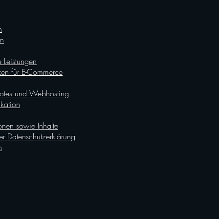
n
rn
 Leistungen
zen für E-Commerce
botes und Webhosting
kation
onen sowie Inhalte
er Datenschutzerklärung
n