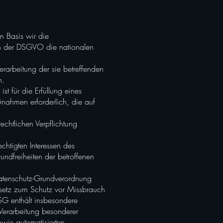
n Basis wir die
en der DSGVO die nationalen
Verarbeitung der sie betreffenden
n.
st für die Erfüllung eines
aßnahmen erforderlich, die auf
rechtlichen Verpflichtung
echtigten Interessen des
rundfreiheiten der betroffenen
Datenschutz-Grundverordnung
esetz zum Schutz vor Missbrauch
G enthält insbesondere
Verarbeitung besonderer
wie automatisierten