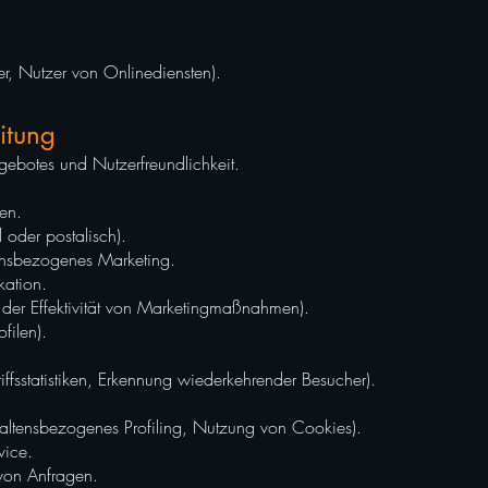
r, Nutzer von Onlinediensten).
itung
ngebotes und Nutzerfreundlichkeit.
en.
l oder postalisch).
tensbezogenes Marketing.
ation.
er Effektivität von Marketingmaßnahmen).
ofilen).
ffsstatistiken, Erkennung wiederkehrender Besucher).
rhaltensbezogenes Profiling, Nutzung von Cookies).
vice.
von Anfragen.