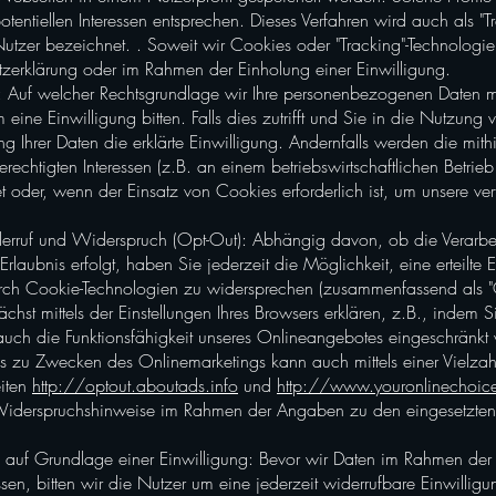
otentiellen Interessen entsprechen. Dieses Verfahren wird auch als "
 Nutzer bezeichnet. . Soweit wir Cookies oder "Tracking"-Technologie
tzerklärung oder im Rahmen der Einholung einer Einwilligung.
 Auf welcher Rechtsgrundlage wir Ihre personenbezogenen Daten mi
ine Einwilligung bitten. Falls dies zutrifft und Sie in die Nutzung v
g Ihrer Daten die erklärte Einwilligung. Andernfalls werden die mith
rechtigten Interessen (z.B. an einem betriebswirtschaftlichen Betri
t oder, wenn der Einsatz von Cookies erforderlich ist, um unsere ver
rruf und Widerspruch (Opt-Out): Abhängig davon, ob die Verarbei
Erlaubnis erfolgt, haben Sie jederzeit die Möglichkeit, eine erteilte
durch Cookie-Technologien zu widersprechen (zusammenfassend als "
hst mittels der Einstellungen Ihres Browsers erklären, z.B., indem
 auch die Funktionsfähigkeit unseres Onlineangebotes eingeschränk
zu Zwecken des Onlinemarketings kann auch mittels einer Vielzahl 
eiten
http://optout.aboutads.info
und
http://www.youronlinechoic
iderspruchshinweise im Rahmen der Angaben zu den eingesetzten D
 auf Grundlage einer Einwilligung: Bevor wir Daten im Rahmen de
ssen, bitten wir die Nutzer um eine jederzeit widerrufbare Einwilligu