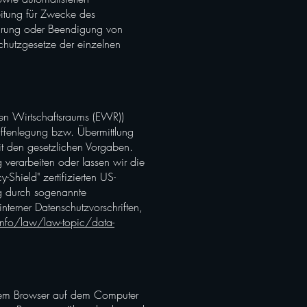
beitung für Zwecke des
ührung oder Beendigung von
chutzgesetze der einzelnen
hen Wirtschaftsraums (EWR))
Offenlegung bzw. Übermittlung
mit den gesetzlichen Vorgaben.
g verarbeiten oder lassen wir die
Shield" zertifizierten US-
ng durch sogenannte
nterner Datenschutzvorschriften,
info/law/law-topic/data-
inem Browser auf dem Computer