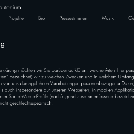
rautonium
Projekte
Bio
Pressestimmen
Musik
Ge
ng
erklärung möchten wir Sie darüber aufklären, welche Arten Ihrer p
aten“ bezeichnet) wir zu welchen Zwecken und in welchem Umfang 
 alle von uns durchgeführten Verarbeitungen personenbezogener Dat
als auch insbesondere auf unseren Webseiten, in mobilen Applikati
erer Social-Media-Profile (nachfolgend zusammenfassend bezeichne
icht geschlechtsspezifisch.