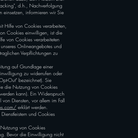
Tracking", d.h., Nachverfolgung
n einsetzen, informieren wir Sie
t Hilfe von Cookies verarbeiten,
on Cookies einwilligen, ist die
ilfe von Cookies verarbeiteten
eb unseres Onlineangebotes und
traglichen Verpflichtungen zu
tung auf Grundlage einer
 Einwilligung zu widerrufen oder
Opt-Out" bezeichnet). Sie
 Sie die Nutzung von Cookies
t werden kann). Ein Widerspruch
von Diensten, vor allem im Fall
es.com/
erklärt werden.
ienstleistern und Cookies
r Nutzung von Cookies
ng. Bevor die Einwilligung nicht