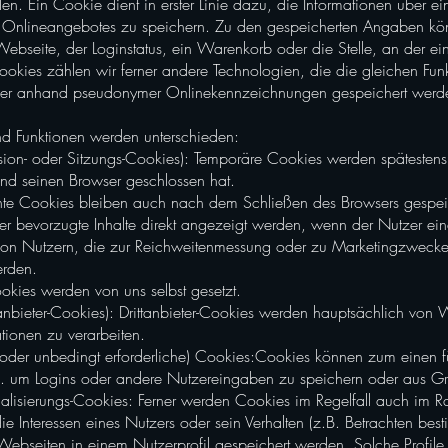
en. Ein Cookie dient in erster Linie dazu, die Informationen über 
s Onlineangebotes zu speichern. Zu den gespeicherten Angaben kö
Webseite, der Loginstatus, ein Warenkorb oder die Stelle, an der e
okies zählen wir ferner andere Technologien, die die gleichen Fun
er anhand pseudonymer Onlinekennzeichnungen gespeichert werden,
d Funktionen werden unterschieden:
ion- oder Sitzungs-Cookies): Temporäre Cookies werden spätesten
und seinen Browser geschlossen hat.
te Cookies bleiben auch nach dem Schließen des Browsers gespeic
der bevorzugte Inhalte direkt angezeigt werden, wenn der Nutzer ei
 von Nutzern, die zur Reichweitenmessung oder zu Marketingzweck
erden.
-Cookies werden von uns selbst gesetzt.
tanbieter-Cookies): Drittanbieter-Cookies werden hauptsächlich von 
tionen zu verarbeiten.
 oder unbedingt erforderliche) Cookies:Cookies können zum einen f
.B. um Logins oder andere Nutzereingaben zu speichern oder aus Gr
sonalisierungs-Cookies: Ferner werden Cookies im Regelfall auch i
e Interessen eines Nutzers oder sein Verhalten (z.B. Betrachten best
 Webseiten in einem Nutzerprofil gespeichert werden. Solche Profil