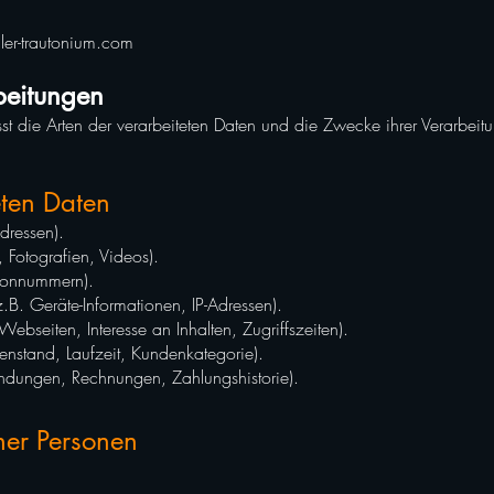
ler-trautonium.com
beitungen
st die Arten der verarbeiteten Daten und die Zwecke ihrer Verarbe
eten Daten
dressen).
, Fotografien, Videos).
efonnummern).
B. Geräte-Informationen, IP-Adressen).
bseiten, Interesse an Inhalten, Zugriffszeiten).
enstand, Laufzeit, Kundenkategorie).
ndungen, Rechnungen, Zahlungshistorie).
ner Personen