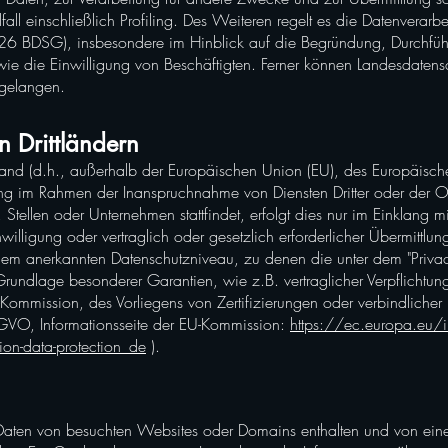
all einschließlich Profiling. Des Weiteren regelt es die Datenverar
§ 26 BDSG), insbesondere im Hinblick auf die Begründung, Durchf
wie die Einwilligung von Beschäftigten. Ferner können Landesdatens
gelangen.
n Drittländern
tland (d.h., außerhalb der Europäischen Union (EU), des Europäisc
tung im Rahmen der Inanspruchnahme von Diensten Dritter oder der 
Stellen oder Unternehmen stattfindet, erfolgt dies nur im Einklang 
nwilligung oder vertraglich oder gesetzlich erforderlicher Übermittlun
inem anerkannten Datenschutzniveau, zu denen die unter dem "Privacy-
Grundlage besonderer Garantien, wie z.B. vertraglicher Verpflichtu
ommission, des Vorliegens von Zertifizierungen oder verbindlicher i
SGVO, Informationsseite der EU-Kommission:
https://ec.europa.eu/
ion-data-protection_de
).
e Daten von besuchten Websites oder Domains enthalten und von e